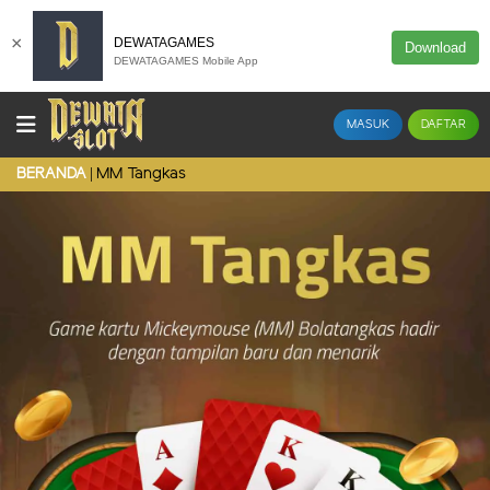
×
DEWATAGAMES
Download
DEWATAGAMES Mobile App
MASUK
DAFTAR
MM Tangkas
BERANDA