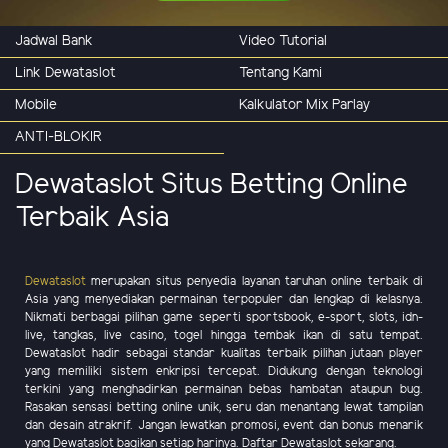
Jadwal Bank
Video Tutorial
Link Dewataslot
Tentang Kami
Mobile
Kalkulator Mix Parlay
ANTI-BLOKIR
Dewataslot Situs Betting Online
Terbaik Asia
Dewataslot
merupakan situs penyedia layanan taruhan online terbaik di
Asia yang menyediakan permainan terpopuler dan lengkap di kelasnya.
Nikmati berbagai pilihan game seperti sportsbook, e-sport, slots, idn-
live, tangkas, live casino, togel hingga tembak ikan di satu tempat.
Dewataslot hadir sebagai standar kualitas terbaik pilihan jutaan player
yang memiliki sistem enkripsi tercepat. Didukung dengan teknologi
terkini yang menghadirkan permainan bebas hambatan ataupun bug.
Rasakan sensasi betting online unik, seru dan menantang lewat tampilan
dan desain atrakrif. Jangan lewatkan promosi, event dan bonus menarik
yang Dewataslot bagikan setiap harinya. Daftar Dewataslot sekarang.