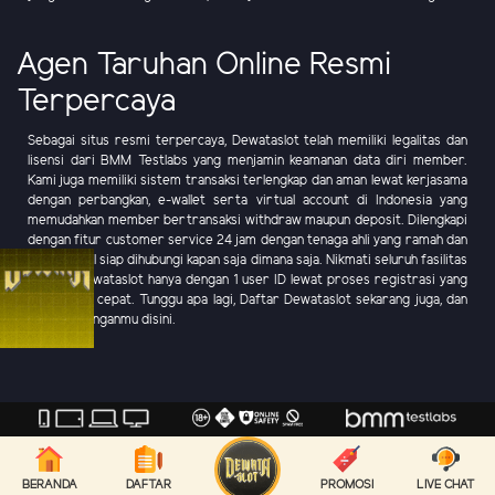
Agen Taruhan Online Resmi
Terpercaya
Sebagai situs resmi terpercaya, Dewataslot telah memiliki legalitas dan
lisensi dari BMM Testlabs yang menjamin keamanan data diri member.
Kami juga memiliki sistem transaksi terlengkap dan aman lewat kerjasama
dengan perbangkan, e-wallet serta virtual account di Indonesia yang
memudahkan member bertransaksi withdraw maupun deposit. Dilengkapi
dengan fitur customer service 24 jam dengan tenaga ahli yang ramah dan
profesional siap dihubungi kapan saja dimana saja. Nikmati seluruh fasilitas
lengkap Dewataslot hanya dengan 1 user ID lewat proses registrasi yang
mudah dan cepat. Tunggu apa lagi, Daftar Dewataslot sekarang juga, dan
raih keuntunganmu disini.
Copyright © - DEWATAGAMES. Seluruh hak cipta dilindungi
BERANDA
DAFTAR
PROMOSI
LIVE CHAT