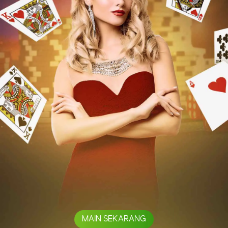
MAIN SEKARANG