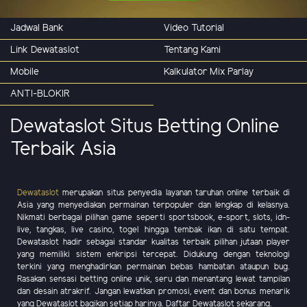
Jadwal Bank
Video Tutorial
Link Dewataslot
Tentang Kami
Mobile
Kalkulator Mix Parlay
ANTI-BLOKIR
Dewataslot Situs Betting Online
Terbaik Asia
Dewataslot
merupakan situs penyedia layanan taruhan online terbaik di
Asia yang menyediakan permainan terpopuler dan lengkap di kelasnya.
Nikmati berbagai pilihan game seperti sportsbook, e-sport, slots, idn-
live, tangkas, live casino, togel hingga tembak ikan di satu tempat.
Dewataslot hadir sebagai standar kualitas terbaik pilihan jutaan player
yang memiliki sistem enkripsi tercepat. Didukung dengan teknologi
terkini yang menghadirkan permainan bebas hambatan ataupun bug.
Rasakan sensasi betting online unik, seru dan menantang lewat tampilan
dan desain atrakrif. Jangan lewatkan promosi, event dan bonus menarik
yang Dewataslot bagikan setiap harinya. Daftar Dewataslot sekarang.