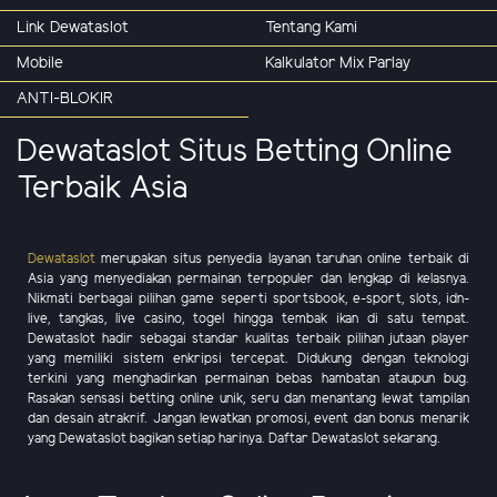
Link Dewataslot
Tentang Kami
Mobile
Kalkulator Mix Parlay
ANTI-BLOKIR
Dewataslot Situs Betting Online
Terbaik Asia
Dewataslot
merupakan situs penyedia layanan taruhan online terbaik di
Asia yang menyediakan permainan terpopuler dan lengkap di kelasnya.
Nikmati berbagai pilihan game seperti sportsbook, e-sport, slots, idn-
live, tangkas, live casino, togel hingga tembak ikan di satu tempat.
Dewataslot hadir sebagai standar kualitas terbaik pilihan jutaan player
yang memiliki sistem enkripsi tercepat. Didukung dengan teknologi
terkini yang menghadirkan permainan bebas hambatan ataupun bug.
Rasakan sensasi betting online unik, seru dan menantang lewat tampilan
dan desain atrakrif. Jangan lewatkan promosi, event dan bonus menarik
yang Dewataslot bagikan setiap harinya. Daftar Dewataslot sekarang.